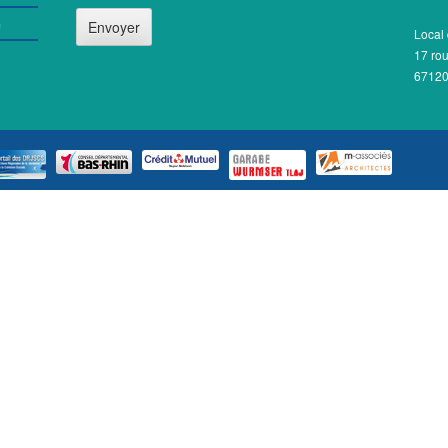
m
Local 
17 ro
6712